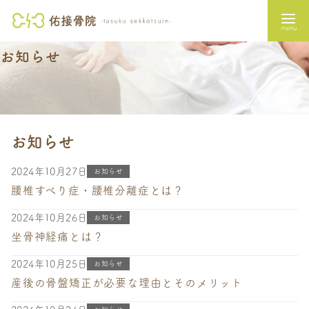
お知らせ
コ
お知らせ
ン
テ
2024年10月27日
お知らせ
ン
腰椎すべり症・腰椎分離症とは？
ツ
へ
2024年10月26日
お知らせ
移
坐骨神経痛とは？
動
2024年10月25日
お知らせ
産後の骨盤矯正が必要な理由とそのメリット